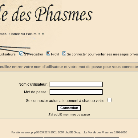
mes :: Index du Forum
::
::
tilisateurs
S'enregistrer
Profil
Se connecter pour vérifier ses messages privé
euillez entrer votre nom d'utilisateur et votre mot de passe pour vous connecte
Nom d'utilisateur:
Mot de passe:
Se connecter automatiquement à chaque visite:
J'ai oublié mon mot de passe
Fonctionne avec
phpBB
2.0.22 © 2001, 2007 phpBB Group : :
Le Monde des Phasmes
, 1999-2010