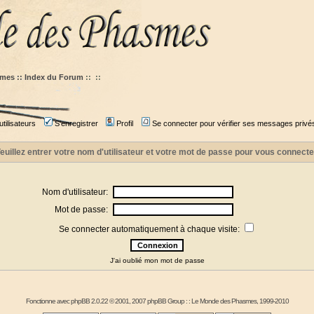
mes :: Index du Forum
::
::
tilisateurs
S'enregistrer
Profil
Se connecter pour vérifier ses messages privé
euillez entrer votre nom d'utilisateur et votre mot de passe pour vous connecte
Nom d'utilisateur:
Mot de passe:
Se connecter automatiquement à chaque visite:
J'ai oublié mon mot de passe
Fonctionne avec
phpBB
2.0.22 © 2001, 2007 phpBB Group : :
Le Monde des Phasmes
, 1999-2010