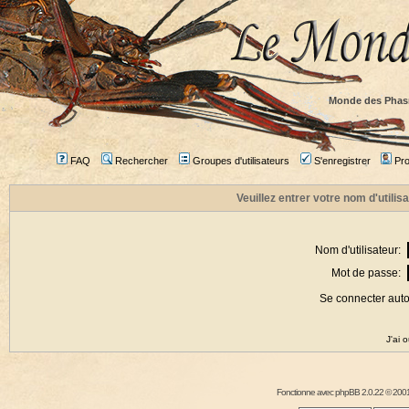
Monde des Phas
FAQ
Rechercher
Groupes d'utilisateurs
S'enregistrer
Prof
Veuillez entrer votre nom d'utili
Nom d'utilisateur:
Mot de passe:
Se connecter aut
J'ai 
Fonctionne avec
phpBB
2.0.22 © 2001