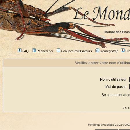
Monde des Phas
FAQ
Rechercher
Groupes d'utilisateurs
S'enregistrer
Prof
Veuillez entrer votre nom d'utili
Nom d'utilisateur:
Mot de passe:
Se connecter aut
J'ai 
Fonctionne avec
phpBB
2.0.22 © 2001