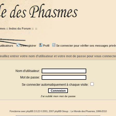
mes :: Index du Forum
::
::
tilisateurs
S'enregistrer
Profil
Se connecter pour vérifier ses messages privé
euillez entrer votre nom d'utilisateur et votre mot de passe pour vous connecte
Nom d'utilisateur:
Mot de passe:
Se connecter automatiquement à chaque visite:
J'ai oublié mon mot de passe
Fonctionne avec
phpBB
2.0.22 © 2001, 2007 phpBB Group : :
Le Monde des Phasmes
, 1999-2010