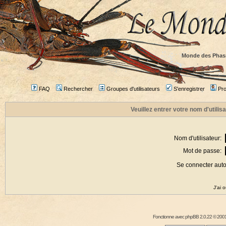
Monde des Phas
FAQ
Rechercher
Groupes d'utilisateurs
S'enregistrer
Prof
Veuillez entrer votre nom d'utili
Nom d'utilisateur:
Mot de passe:
Se connecter aut
J'ai 
Fonctionne avec
phpBB
2.0.22 © 2001