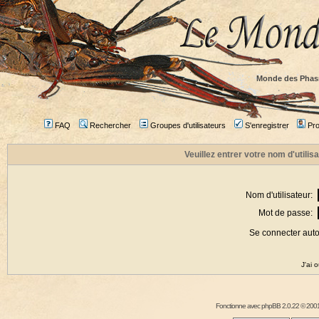
Monde des Phas
FAQ
Rechercher
Groupes d'utilisateurs
S'enregistrer
Prof
Veuillez entrer votre nom d'utili
Nom d'utilisateur:
Mot de passe:
Se connecter aut
J'ai 
Fonctionne avec
phpBB
2.0.22 © 2001