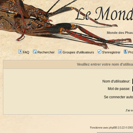
Monde des Phas
FAQ
Rechercher
Groupes d'utilisateurs
S'enregistrer
Prof
Veuillez entrer votre nom d'utili
Nom d'utilisateur:
Mot de passe:
Se connecter aut
J'ai 
Fonctionne avec
phpBB
2.0.22 © 2001