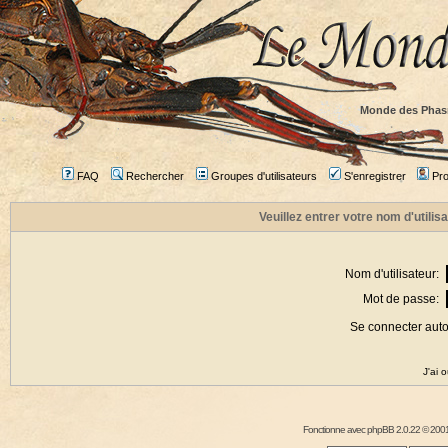
Monde des Phas
FAQ
Rechercher
Groupes d'utilisateurs
S'enregistrer
Prof
Veuillez entrer votre nom d'utili
Nom d'utilisateur:
Mot de passe:
Se connecter aut
J'ai 
Fonctionne avec
phpBB
2.0.22 © 2001