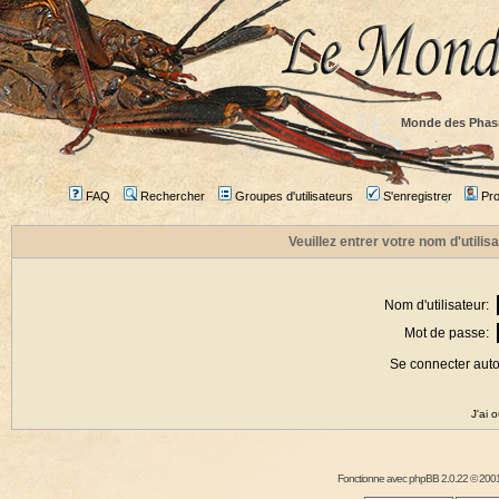
Monde des Phas
FAQ
Rechercher
Groupes d'utilisateurs
S'enregistrer
Prof
Veuillez entrer votre nom d'utili
Nom d'utilisateur:
Mot de passe:
Se connecter aut
J'ai 
Fonctionne avec
phpBB
2.0.22 © 2001