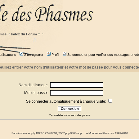
mes :: Index du Forum
::
::
tilisateurs
S'enregistrer
Profil
Se connecter pour vérifier ses messages privé
euillez entrer votre nom d'utilisateur et votre mot de passe pour vous connecte
Nom d'utilisateur:
Mot de passe:
Se connecter automatiquement à chaque visite:
J'ai oublié mon mot de passe
Fonctionne avec
phpBB
2.0.22 © 2001, 2007 phpBB Group : :
Le Monde des Phasmes
, 1999-2010