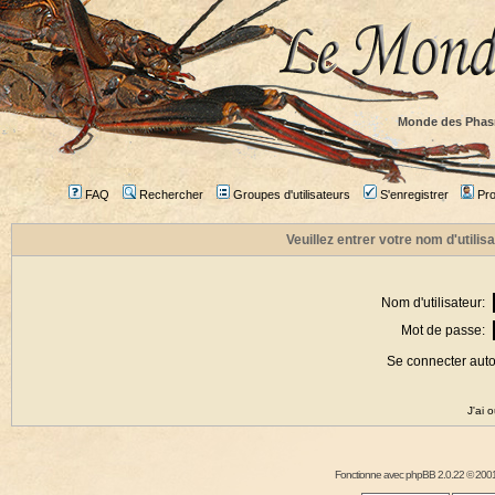
Monde des Phas
FAQ
Rechercher
Groupes d'utilisateurs
S'enregistrer
Prof
Veuillez entrer votre nom d'utili
Nom d'utilisateur:
Mot de passe:
Se connecter aut
J'ai 
Fonctionne avec
phpBB
2.0.22 © 2001