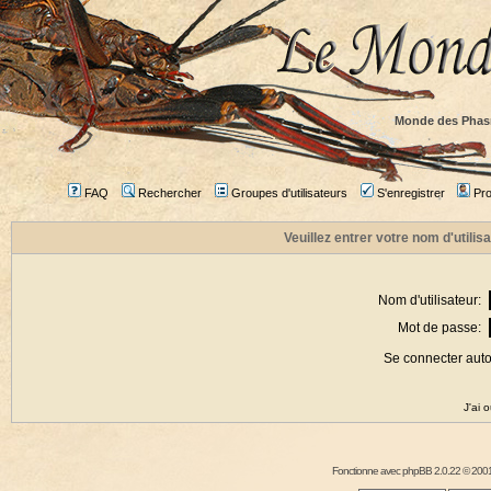
Monde des Phas
FAQ
Rechercher
Groupes d'utilisateurs
S'enregistrer
Prof
Veuillez entrer votre nom d'utili
Nom d'utilisateur:
Mot de passe:
Se connecter aut
J'ai 
Fonctionne avec
phpBB
2.0.22 © 2001