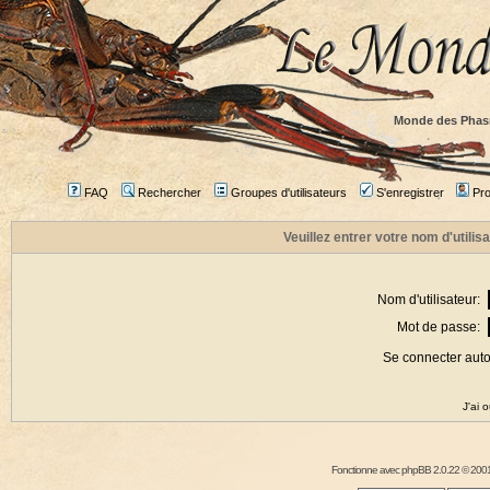
Monde des Phas
FAQ
Rechercher
Groupes d'utilisateurs
S'enregistrer
Prof
Veuillez entrer votre nom d'utili
Nom d'utilisateur:
Mot de passe:
Se connecter aut
J'ai 
Fonctionne avec
phpBB
2.0.22 © 2001