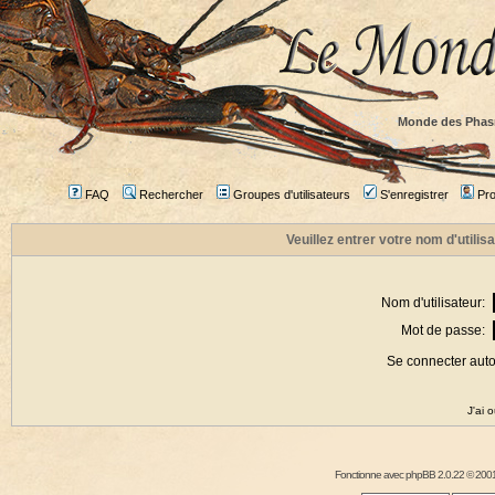
Monde des Phas
FAQ
Rechercher
Groupes d'utilisateurs
S'enregistrer
Prof
Veuillez entrer votre nom d'utili
Nom d'utilisateur:
Mot de passe:
Se connecter aut
J'ai 
Fonctionne avec
phpBB
2.0.22 © 2001