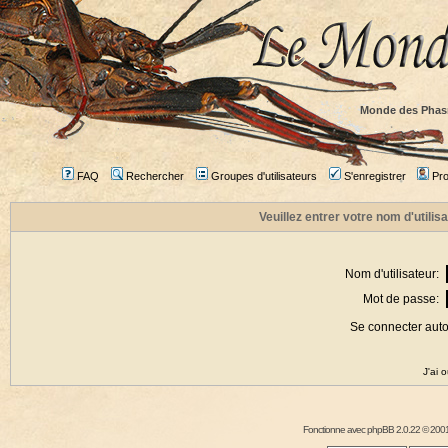
Monde des Phas
FAQ
Rechercher
Groupes d'utilisateurs
S'enregistrer
Prof
Veuillez entrer votre nom d'utili
Nom d'utilisateur:
Mot de passe:
Se connecter aut
J'ai 
Fonctionne avec
phpBB
2.0.22 © 2001