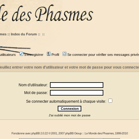
mes :: Index du Forum
::
::
tilisateurs
S'enregistrer
Profil
Se connecter pour vérifier ses messages privé
euillez entrer votre nom d'utilisateur et votre mot de passe pour vous connecte
Nom d'utilisateur:
Mot de passe:
Se connecter automatiquement à chaque visite:
J'ai oublié mon mot de passe
Fonctionne avec
phpBB
2.0.22 © 2001, 2007 phpBB Group : :
Le Monde des Phasmes
, 1999-2010