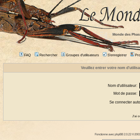
Monde des Phas
FAQ
Rechercher
Groupes d'utilisateurs
S'enregistrer
Prof
Veuillez entrer votre nom d'utili
Nom d'utilisateur:
Mot de passe:
Se connecter aut
J'ai 
Fonctionne avec
phpBB
2.0.22 © 2001