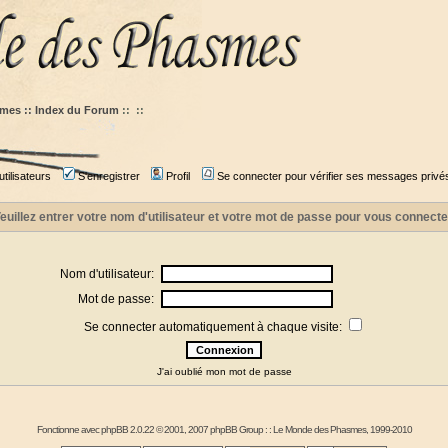
mes :: Index du Forum
::
::
tilisateurs
S'enregistrer
Profil
Se connecter pour vérifier ses messages privé
euillez entrer votre nom d'utilisateur et votre mot de passe pour vous connecte
Nom d'utilisateur:
Mot de passe:
Se connecter automatiquement à chaque visite:
J'ai oublié mon mot de passe
Fonctionne avec
phpBB
2.0.22 © 2001, 2007 phpBB Group : :
Le Monde des Phasmes
, 1999-2010