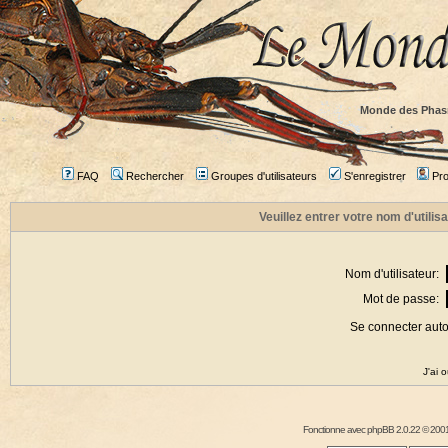
Monde des Phas
FAQ
Rechercher
Groupes d'utilisateurs
S'enregistrer
Prof
Veuillez entrer votre nom d'utili
Nom d'utilisateur:
Mot de passe:
Se connecter aut
J'ai 
Fonctionne avec
phpBB
2.0.22 © 2001