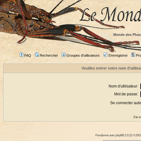
Monde des Phas
FAQ
Rechercher
Groupes d'utilisateurs
S'enregistrer
Prof
Veuillez entrer votre nom d'utili
Nom d'utilisateur:
Mot de passe:
Se connecter aut
J'ai 
Fonctionne avec
phpBB
2.0.22 © 2001