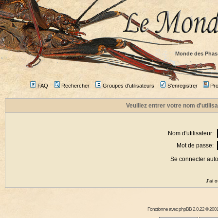
Monde des Phas
FAQ
Rechercher
Groupes d'utilisateurs
S'enregistrer
Prof
Veuillez entrer votre nom d'utili
Nom d'utilisateur:
Mot de passe:
Se connecter aut
J'ai 
Fonctionne avec
phpBB
2.0.22 © 2001