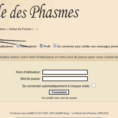
mes :: Index du Forum
::
::
tilisateurs
S'enregistrer
Profil
Se connecter pour vérifier ses messages privé
euillez entrer votre nom d'utilisateur et votre mot de passe pour vous connecte
Nom d'utilisateur:
Mot de passe:
Se connecter automatiquement à chaque visite:
J'ai oublié mon mot de passe
Fonctionne avec
phpBB
2.0.22 © 2001, 2007 phpBB Group : :
Le Monde des Phasmes
, 1999-2010