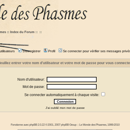
mes :: Index du Forum
::
::
tilisateurs
S'enregistrer
Profil
Se connecter pour vérifier ses messages privé
euillez entrer votre nom d'utilisateur et votre mot de passe pour vous connecte
Nom d'utilisateur:
Mot de passe:
Se connecter automatiquement à chaque visite:
J'ai oublié mon mot de passe
Fonctionne avec
phpBB
2.0.22 © 2001, 2007 phpBB Group : :
Le Monde des Phasmes
, 1999-2010