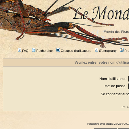
Monde des Phas
FAQ
Rechercher
Groupes d'utilisateurs
S'enregistrer
Prof
Veuillez entrer votre nom d'utili
Nom d'utilisateur:
Mot de passe:
Se connecter aut
J'ai 
Fonctionne avec
phpBB
2.0.22 © 2001