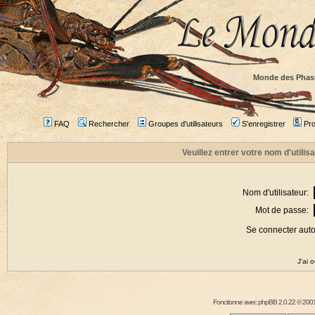
Monde des Phas
FAQ
Rechercher
Groupes d'utilisateurs
S'enregistrer
Prof
Veuillez entrer votre nom d'utili
Nom d'utilisateur:
Mot de passe:
Se connecter aut
J'ai 
Fonctionne avec
phpBB
2.0.22 © 2001