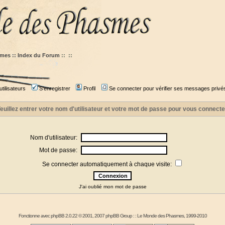
mes :: Index du Forum
::
::
tilisateurs
S'enregistrer
Profil
Se connecter pour vérifier ses messages privé
euillez entrer votre nom d'utilisateur et votre mot de passe pour vous connecte
Nom d'utilisateur:
Mot de passe:
Se connecter automatiquement à chaque visite:
J'ai oublié mon mot de passe
Fonctionne avec
phpBB
2.0.22 © 2001, 2007 phpBB Group : :
Le Monde des Phasmes
, 1999-2010