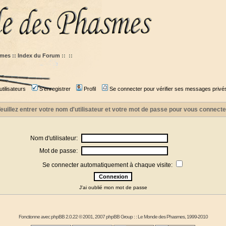
mes :: Index du Forum
::
::
tilisateurs
S'enregistrer
Profil
Se connecter pour vérifier ses messages privé
euillez entrer votre nom d'utilisateur et votre mot de passe pour vous connecte
Nom d'utilisateur:
Mot de passe:
Se connecter automatiquement à chaque visite:
J'ai oublié mon mot de passe
Fonctionne avec
phpBB
2.0.22 © 2001, 2007 phpBB Group : :
Le Monde des Phasmes
, 1999-2010