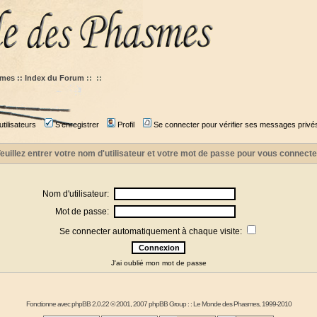
mes :: Index du Forum
::
::
tilisateurs
S'enregistrer
Profil
Se connecter pour vérifier ses messages privé
euillez entrer votre nom d'utilisateur et votre mot de passe pour vous connecte
Nom d'utilisateur:
Mot de passe:
Se connecter automatiquement à chaque visite:
J'ai oublié mon mot de passe
Fonctionne avec
phpBB
2.0.22 © 2001, 2007 phpBB Group : :
Le Monde des Phasmes
, 1999-2010