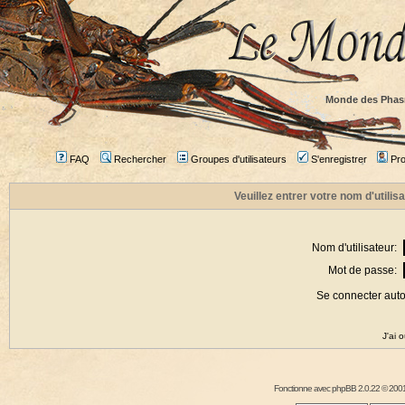
Monde des Phas
FAQ
Rechercher
Groupes d'utilisateurs
S'enregistrer
Prof
Veuillez entrer votre nom d'utili
Nom d'utilisateur:
Mot de passe:
Se connecter aut
J'ai 
Fonctionne avec
phpBB
2.0.22 © 2001