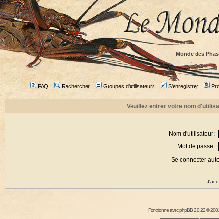
Monde des Phas
FAQ
Rechercher
Groupes d'utilisateurs
S'enregistrer
Prof
Veuillez entrer votre nom d'utili
Nom d'utilisateur:
Mot de passe:
Se connecter aut
J'ai 
Fonctionne avec
phpBB
2.0.22 © 2001