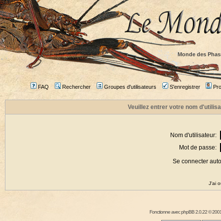
Monde des Phas
FAQ
Rechercher
Groupes d'utilisateurs
S'enregistrer
Prof
Veuillez entrer votre nom d'utili
Nom d'utilisateur:
Mot de passe:
Se connecter aut
J'ai 
Fonctionne avec
phpBB
2.0.22 © 2001