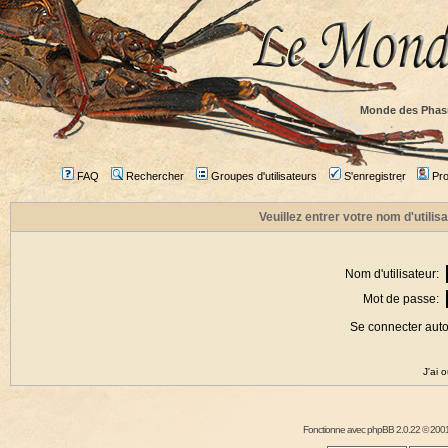
Monde des Phas
FAQ
Rechercher
Groupes d'utilisateurs
S'enregistrer
Prof
Veuillez entrer votre nom d'utili
Nom d'utilisateur:
Mot de passe:
Se connecter aut
J'ai 
Fonctionne avec
phpBB
2.0.22 © 2001