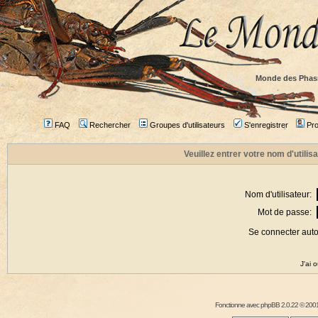
Monde des Phas
FAQ
Rechercher
Groupes d'utilisateurs
S'enregistrer
Prof
Veuillez entrer votre nom d'utili
Nom d'utilisateur:
Mot de passe:
Se connecter aut
J'ai 
Fonctionne avec
phpBB
2.0.22 © 2001