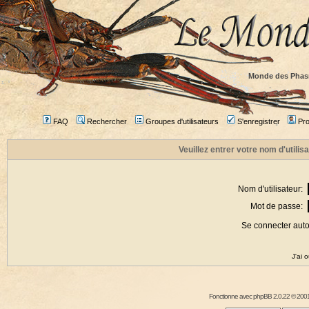
Monde des Phas
FAQ
Rechercher
Groupes d'utilisateurs
S'enregistrer
Prof
Veuillez entrer votre nom d'utili
Nom d'utilisateur:
Mot de passe:
Se connecter aut
J'ai 
Fonctionne avec
phpBB
2.0.22 © 2001