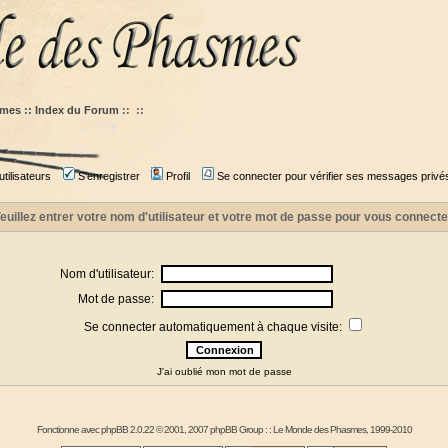
mes :: Index du Forum
::
::
tilisateurs
S'enregistrer
Profil
Se connecter pour vérifier ses messages privé
euillez entrer votre nom d'utilisateur et votre mot de passe pour vous connecte
Nom d'utilisateur:
Mot de passe:
Se connecter automatiquement à chaque visite:
J'ai oublié mon mot de passe
Fonctionne avec
phpBB
2.0.22 © 2001, 2007 phpBB Group : :
Le Monde des Phasmes
, 1999-2010