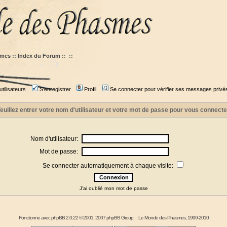
mes :: Index du Forum
::
::
tilisateurs
S'enregistrer
Profil
Se connecter pour vérifier ses messages privé
euillez entrer votre nom d'utilisateur et votre mot de passe pour vous connecte
Nom d'utilisateur:
Mot de passe:
Se connecter automatiquement à chaque visite:
J'ai oublié mon mot de passe
Fonctionne avec
phpBB
2.0.22 © 2001, 2007 phpBB Group : :
Le Monde des Phasmes
, 1999-2010