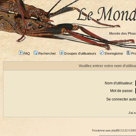
Monde des Phas
FAQ
Rechercher
Groupes d'utilisateurs
S'enregistrer
Prof
Veuillez entrer votre nom d'utili
Nom d'utilisateur:
Mot de passe:
Se connecter aut
J'ai 
Fonctionne avec
phpBB
2.0.22 © 2001