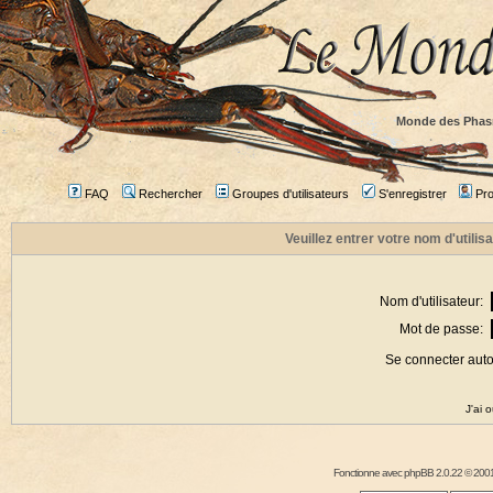
Monde des Phas
FAQ
Rechercher
Groupes d'utilisateurs
S'enregistrer
Prof
Veuillez entrer votre nom d'utili
Nom d'utilisateur:
Mot de passe:
Se connecter aut
J'ai 
Fonctionne avec
phpBB
2.0.22 © 2001