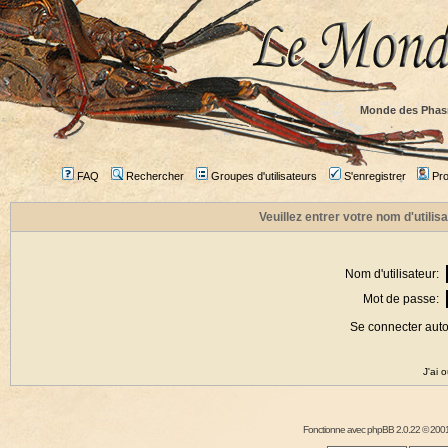
Monde des Phas
FAQ
Rechercher
Groupes d'utilisateurs
S'enregistrer
Prof
Veuillez entrer votre nom d'utili
Nom d'utilisateur:
Mot de passe:
Se connecter aut
J'ai 
Fonctionne avec
phpBB
2.0.22 © 2001