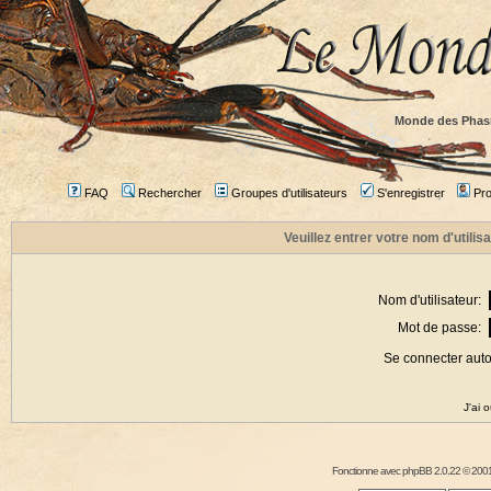
Monde des Phas
FAQ
Rechercher
Groupes d'utilisateurs
S'enregistrer
Prof
Veuillez entrer votre nom d'utili
Nom d'utilisateur:
Mot de passe:
Se connecter aut
J'ai 
Fonctionne avec
phpBB
2.0.22 © 2001