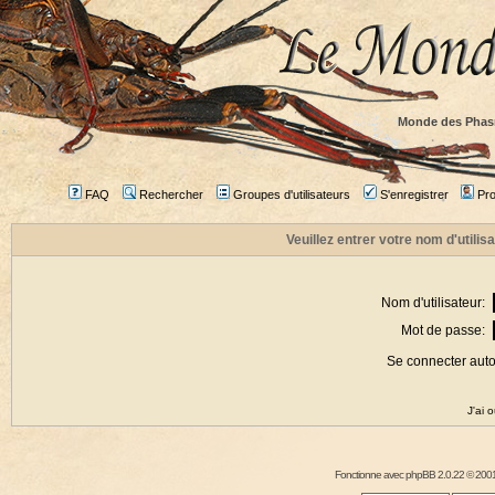
Monde des Phas
FAQ
Rechercher
Groupes d'utilisateurs
S'enregistrer
Prof
Veuillez entrer votre nom d'utili
Nom d'utilisateur:
Mot de passe:
Se connecter aut
J'ai 
Fonctionne avec
phpBB
2.0.22 © 2001