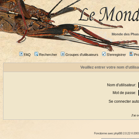
Monde des Phas
FAQ
Rechercher
Groupes d'utilisateurs
S'enregistrer
Prof
Veuillez entrer votre nom d'utili
Nom d'utilisateur:
Mot de passe:
Se connecter aut
J'ai 
Fonctionne avec
phpBB
2.0.22 © 2001