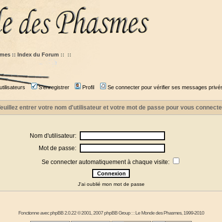
mes :: Index du Forum
::
::
tilisateurs
S'enregistrer
Profil
Se connecter pour vérifier ses messages privé
euillez entrer votre nom d'utilisateur et votre mot de passe pour vous connecte
Nom d'utilisateur:
Mot de passe:
Se connecter automatiquement à chaque visite:
J'ai oublié mon mot de passe
Fonctionne avec
phpBB
2.0.22 © 2001, 2007 phpBB Group : :
Le Monde des Phasmes
, 1999-2010