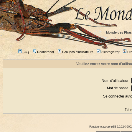
Monde des Phas
FAQ
Rechercher
Groupes d'utilisateurs
S'enregistrer
Prof
Veuillez entrer votre nom d'utili
Nom d'utilisateur:
Mot de passe:
Se connecter aut
J'ai 
Fonctionne avec
phpBB
2.0.22 © 2001