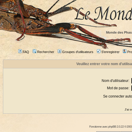
Monde des Phas
FAQ
Rechercher
Groupes d'utilisateurs
S'enregistrer
Prof
Veuillez entrer votre nom d'utili
Nom d'utilisateur:
Mot de passe:
Se connecter aut
J'ai 
Fonctionne avec
phpBB
2.0.22 © 2001