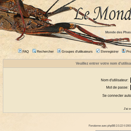
Monde des Phas
FAQ
Rechercher
Groupes d'utilisateurs
S'enregistrer
Prof
Veuillez entrer votre nom d'utili
Nom d'utilisateur:
Mot de passe:
Se connecter aut
J'ai 
Fonctionne avec
phpBB
2.0.22 © 2001