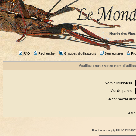
Monde des Phas
FAQ
Rechercher
Groupes d'utilisateurs
S'enregistrer
Prof
Veuillez entrer votre nom d'utili
Nom d'utilisateur:
Mot de passe:
Se connecter aut
J'ai 
Fonctionne avec
phpBB
2.0.22 © 2001