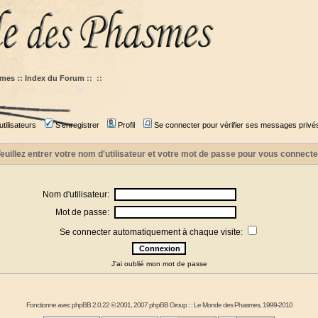
mes :: Index du Forum
::
::
tilisateurs
S'enregistrer
Profil
Se connecter pour vérifier ses messages privé
euillez entrer votre nom d'utilisateur et votre mot de passe pour vous connecte
Nom d'utilisateur:
Mot de passe:
Se connecter automatiquement à chaque visite:
J'ai oublié mon mot de passe
Fonctionne avec
phpBB
2.0.22 © 2001, 2007 phpBB Group : :
Le Monde des Phasmes
, 1999-2010