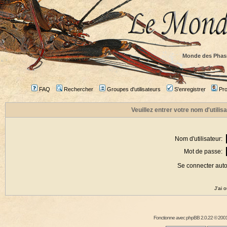
Monde des Phas
FAQ
Rechercher
Groupes d'utilisateurs
S'enregistrer
Prof
Veuillez entrer votre nom d'utili
Nom d'utilisateur:
Mot de passe:
Se connecter aut
J'ai 
Fonctionne avec
phpBB
2.0.22 © 2001